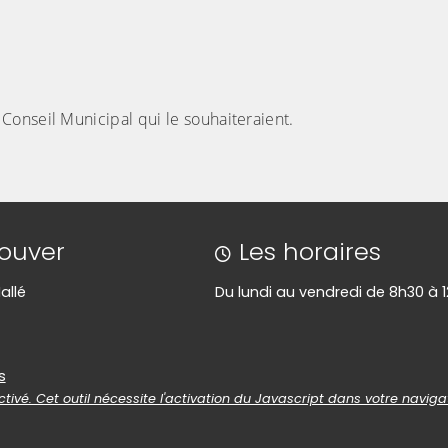
onseil Municipal qui le souhaiteraient.
rouver
Les horaires
allé
Du lundi au vendredi de 8h30 à 
es
s
tivé. Cet outil nécessite l'activation du Javascript dans votre naviga