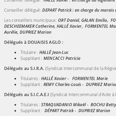
Conseiller délégué:
HALLÉ Xavier : en charge du logement
Conseiller délégué:
DEPART Patrick : en charge du marais 
Les conseillers municipaux:
ORT Daniel, GALAN Emilio, FO
DESCHEEMAKER Catherine, HALLÉ Xavier, FORMENTEL Ma
Aurélie, DUPRIEZ Marion
Délégués à DOUAISIS AGLO :
Titulaire :
HALLÉ Jean-Luc
Suppléant :
MENCACCI Patricia
Délégués au S.I.R.A.
(Syndicat Intercommunal de la Région
Titulaires :
HALLÉ Xavier - FORMENTEL Marie
Suppléant :
REMY Charles-Louis - DUPRIEZ Mario
Délégués au S.I.C.A.E.I
(Syndicat Intercommunal d’Aide à l
Titulaires :
STRAQUADANIO Mikaël - BOCHU Bett
Suppléant :
DÉPART Patrick - DUPRIEZ Marion