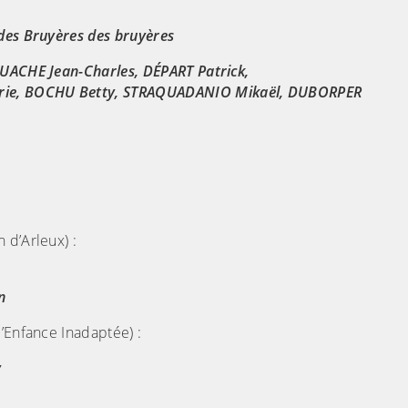
des Bruyères des bruyères
UACHE Jean-Charles, DÉPART Patrick,
rie, BOCHU Betty, STRAQUADANIO Mikaël, DUBORPER
 d’Arleux) :
n
’Enfance Inadaptée) :
y