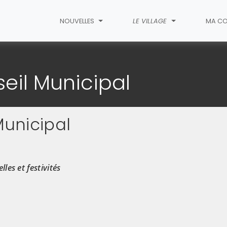
NOUVELLES
LE VILLAGE
MA CO
membres du Conseil Municipal
il Municipal
unicipal
(C
les et festivités