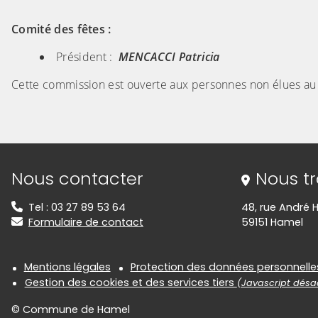
Comité des fêtes :
Président :
MENCACCI Patricia
Cette commission est ouverte aux personnes non élues au C
Informations de contact
Nous contacter
Nous t
Tel : 03 27 89 53 64
48, rue André H
Formulaire de contact
59151 Hamel
Informations réglementair
Mentions légales
Protection des données personnelle
Gestion des cookies et des services tiers
(Javascript désac
© Commune de Hamel