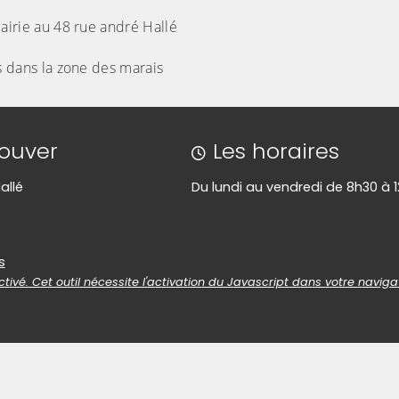
Mairie au 48 rue andré Hallé
es dans la zone des marais
rouver
Les horaires
allé
Du lundi au vendredi de 8h30 à 
es
s
tivé. Cet outil nécessite l'activation du Javascript dans votre naviga