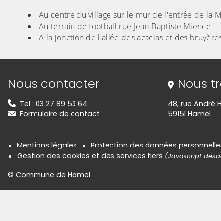
Au centre du village sur le mur de l'entrée de la 
Au terrain de football rue Jean-Baptiste Mience
A la jonction de l'allée des acacias et des bruyèr
Informations de contact
Nous contacter
Nous t
Tel : 03 27 89 53 64
48, rue André H
Formulaire de contact
59151 Hamel
Informations réglementair
Mentions légales
Protection des données personnelle
Gestion des cookies et des services tiers
(Javascript désac
© Commune de Hamel