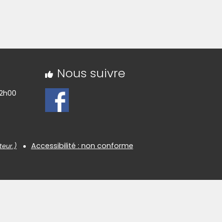
ndir)
(Cliquez sur l'image pour l'agrandir)
Nous suivre
12h00
Accessibilité : non conforme
teur.)