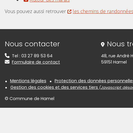
Vous pouvez aussi retrouver
les chemins de randonnée
(Cliquez sur l'image pour l'agrandir)
(Cliquez sur l'
Informations de contact
Nous contacter
Nous t
Tel : 03 27 89 53 64
48, rue André H
Formulaire de contact
59151 Hamel
Informations réglementair
Mentions légales
Protection des données personnelle
Gestion des cookies et des services tiers
(Javascript désac
© Commune de Hamel