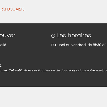
s du DOUAISIS
.
image pour l'agrandir)
(Cliquez sur l'image pour l'agra
rouver
Les horaires
allé
Du lundi au vendredi de 8h30 à 
es
s
tivé. Cet outil nécessite l'activation du Javascript dans votre naviga