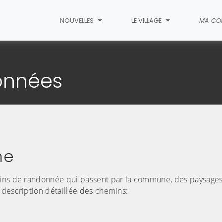
NOUVELLES
LE VILLAGE
MA CO
s chemins de randonnées
onnées
ne
mins de randonnée qui passent par la commune, des paysages 
 description détaillée des chemins: