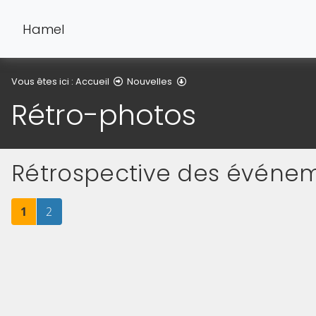
Hamel
Rétro-photos
Vous êtes ici :
Accueil
Nouvelles
Rétro-photos
Rétrospective des événe
Page
sur 2
Page
sur 2
1
2