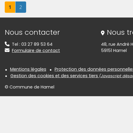
Page
sur 2
Page
sur 2
1
2
Informations de contact
Nous contacter
Nous t
Tel : 03 27 89 53 64
48, rue André H
Formulaire de contact
59151 Hamel
Informations réglementair
Mentions légales
Protection des données personnelle
Gestion des cookies et des services tiers
(Javascript désac
© Commune de Hamel