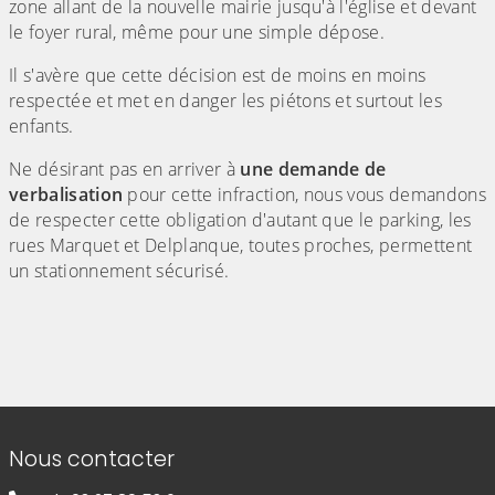
zone allant de la nouvelle mairie jusqu'à l'église et devant
le foyer rural, même pour une simple dépose.
Il s'avère que cette décision est de moins en moins
respectée et met en danger les piétons et surtout les
enfants.
Ne désirant pas en arriver à
une demande de
verbalisation
pour cette infraction, nous vous demandons
de respecter cette obligation d'autant que le parking, les
rues Marquet et Delplanque, toutes proches, permettent
un stationnement sécurisé.
(Cliquez sur l'image pour l'agrandir)
(Cliquez sur l'image pour l'agr
(Cliquez sur l'image pour l'agrandir)
(Cliquez sur l'image pour l'agr
(Cliquez sur l'image pour l'agrandir)
(Cliquez sur l'image pour l'agr
Informations de contact
Nous contacter