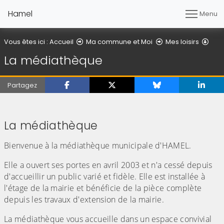
Hamel
Menu
La 
Vous êtes ici :
Accueil
Ma commune et Moi
Mes loisirs
La médiathèque
Partagez
(Cliquez sur l'image pour l'agrandir)
(Cliquez sur l'image pour l'agr
(Cliquez sur l'image pour l'agrandir)
(Cliquez sur l'image pour l'agr
La médiathèque
Bienvenue à la médiathèque municipale d'HAMEL.
Elle a ouvert ses portes en avril 2003 et n'a cessé depuis
d'accueillir un public varié et fidèle. Elle est installée à
l'étage de la mairie et bénéficie de la pièce complète
depuis les travaux d'extension de la mairie.
La médiathèque vous accueille dans un espace convivial