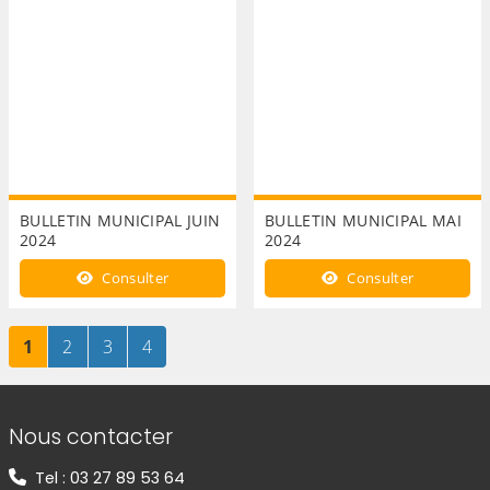
BULLETIN MUNICIPAL JUIN
BULLETIN MUNICIPAL MAI
2024
2024
Consulter
Consulter
Page
sur 4
Page
sur 4
Page
sur 4
Page
sur 4
1
2
3
4
Informations de contact
Nous contacter
Tel : 03 27 89 53 64