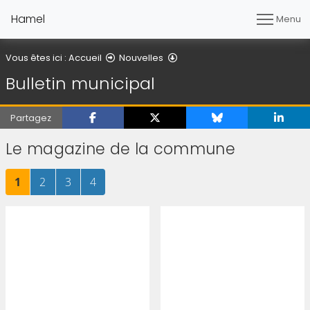
Hamel
Menu
Bulletin municipal
Vous êtes ici :
Accueil
Nouvelles
Bulletin municipal
Partagez
Le magazine de la commune
Page
sur 4
Page
sur 4
Page
sur 4
Page
sur 4
1
2
3
4